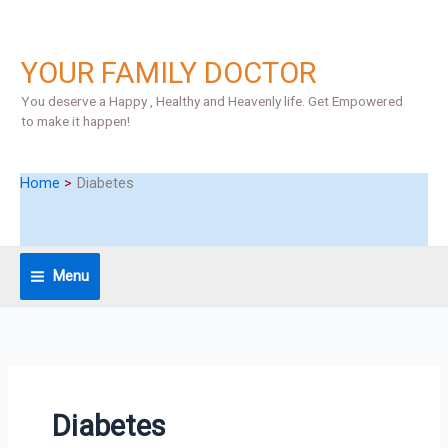
Skip
S
to
e
content
YOUR FAMILY DOCTOR
a
r
You deserve a Happy , Healthy and Heavenly life. Get Empowered
to make it happen!
c
h
Home
Diabetes
Menu
Diabetes