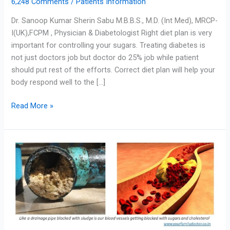
6,248 Comments
/
Patients Information
Dr. Sanoop Kumar Sherin Sabu M.B.B.S., M.D. (Int Med), MRCP-
I(UK),FCPM , Physician & Diabetologist Right diet plan is very
important for controlling your sugars. Treating diabetes is
not just doctors job but doctor do 25% job while patient
should put rest of the efforts. Correct diet plan will help your
body respond well to the […]
Read More »
Tamil-
Diabetes
is
Not
Just
Sugars.