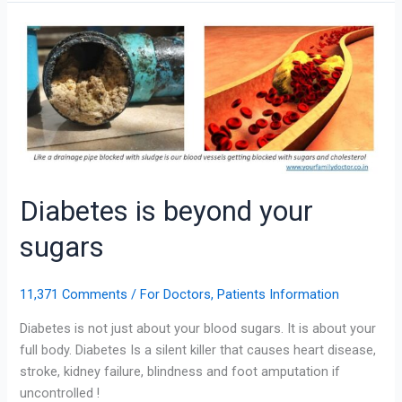
Diabetes
is
beyond
your
sugars
Diabetes is beyond your
sugars
11,371 Comments
/
For Doctors
,
Patients Information
Diabetes is not just about your blood sugars. It is about your
full body. Diabetes Is a silent killer that causes heart disease,
stroke, kidney failure, blindness and foot amputation if
uncontrolled !