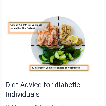
Diet
Advice
for
diabetic
Individuals
Diet Advice for diabetic
Individuals